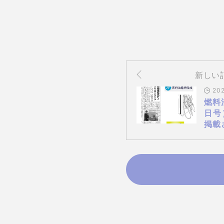
新しい
202
燃料
日号
掲載