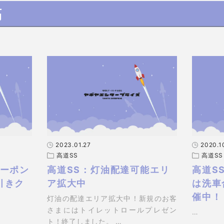
稿
2023.01.27
2020.1
高道SS
高道SS
クーポン
高道SS：灯油配達可能エリ
高道S
引きク
ア拡大中
は洗車
催中！
灯油の配達エリア拡大中！新規のお客
さまにはトイレットロールプレゼン
…
ト！終了しました。 …